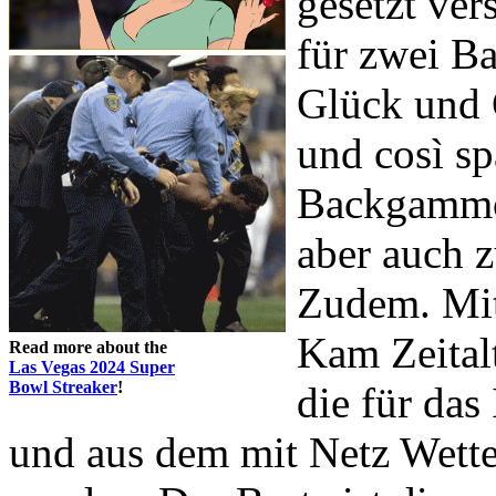
gesetzt ver
für zwei B
Glück und 
und così s
Backgammon
aber auch 
Zudem. Mit
Kam Zeital
Read more about the
Las Vegas 2024 Super
Bowl Streaker
!
die für das
und aus dem mit Netz Wett