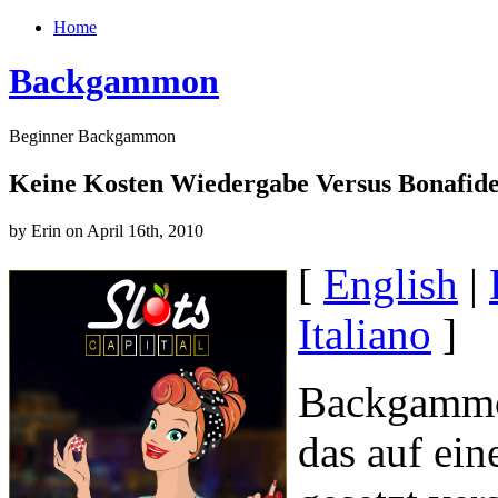
Home
Backgammon
Beginner Backgammon
Keine Kosten Wiedergabe Versus Bonafid
by Erin on April 16th, 2010
[
English
|
Italiano
]
Backgammon
das auf ei