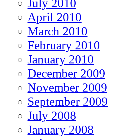
July 2010
April 2010
March 2010
February 2010
January 2010
December 2009
November 2009
September 2009
July 2008
January 2008