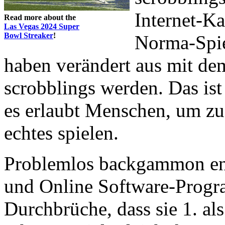
Internet-K
Read more about the
Las Vegas 2024 Super
Bowl Streaker
!
Norma-Spiel
haben verändert aus mit d
scrobblings werden. Das ist
es erlaubt Menschen, um zu
echtes spielen.
Problemlos backgammon en l
und Online Software-Progra
Durchbrüche, dass sie 1. al