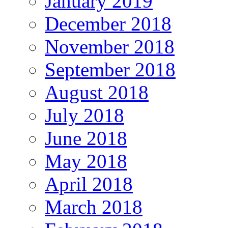
January 2019
December 2018
November 2018
September 2018
August 2018
July 2018
June 2018
May 2018
April 2018
March 2018