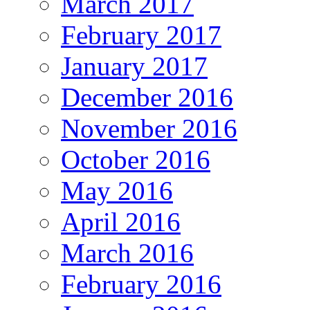
March 2017
February 2017
January 2017
December 2016
November 2016
October 2016
May 2016
April 2016
March 2016
February 2016