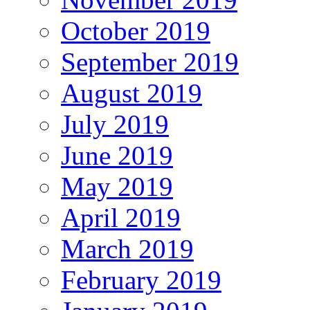
October 2019
September 2019
August 2019
July 2019
June 2019
May 2019
April 2019
March 2019
February 2019