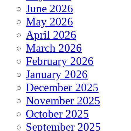
June 2026
May 2026
April 2026
March 2026
February 2026
January 2026
December 2025
November 2025
October 2025
September 2025