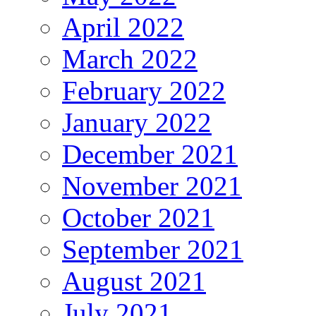
April 2022
March 2022
February 2022
January 2022
December 2021
November 2021
October 2021
September 2021
August 2021
July 2021