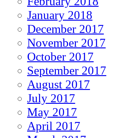
February 2018
January 2018
December 2017
November 2017
October 2017
September 2017
August 2017
July 2017
May 2017
April 2017