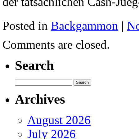
der tatsächlichen Cash-Jueg
Posted in
Backgammon
|
N
Comments are closed.
Search
Archives
August 2026
July 2026