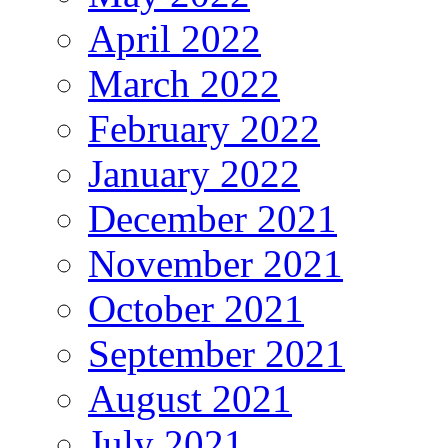
April 2022
March 2022
February 2022
January 2022
December 2021
November 2021
October 2021
September 2021
August 2021
July 2021