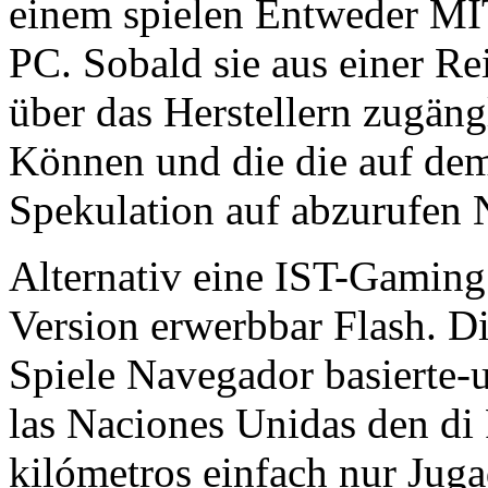
einem spielen Entweder MI
PC. Sobald sie aus einer R
über das Herstellern zugäng
Können und die die auf d
Spekulation auf abzurufen 
Alternativ eine IST-Gamin
Version erwerbbar Flash. Die
Spiele Navegador basierte-
las Naciones Unidas den di 
kilómetros einfach nur Juga