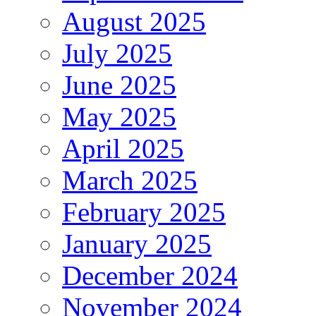
August 2025
July 2025
June 2025
May 2025
April 2025
March 2025
February 2025
January 2025
December 2024
November 2024