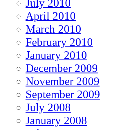
July 2010
April 2010
March 2010
February 2010
January 2010
December 2009
November 2009
September 2009
July 2008
January 2008