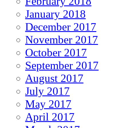
February 2018
January 2018
December 2017
November 2017
October 2017
September 2017
August 2017
July 2017
May 2017
April 2017