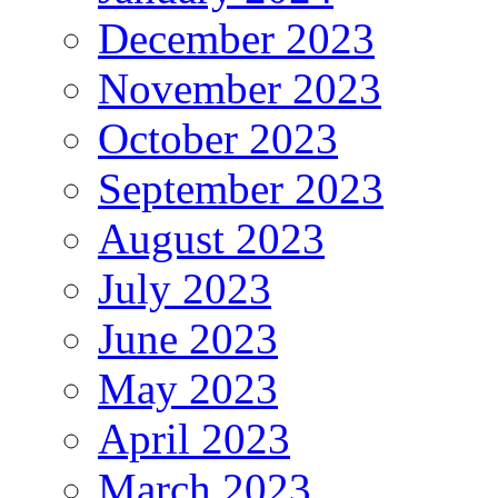
December 2023
November 2023
October 2023
September 2023
August 2023
July 2023
June 2023
May 2023
April 2023
March 2023