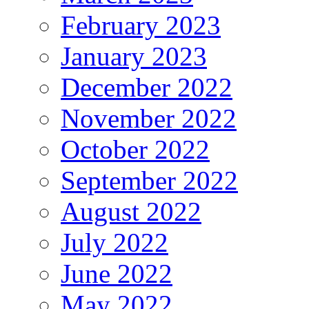
February 2023
January 2023
December 2022
November 2022
October 2022
September 2022
August 2022
July 2022
June 2022
May 2022