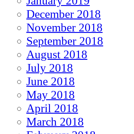
January 2019
December 2018
November 2018
September 2018
August 2018
July 2018
June 2018
May 2018
April 2018
March 2018