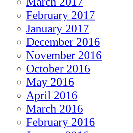
March 2017
February 2017
January 2017
December 2016
November 2016
October 2016
May 2016
April 2016
March 2016
February 2016