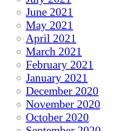
June 2021
May 2021
April 2021
March 2021
February 2021
January 2021
December 2020
November 2020
October 2020
September 2020