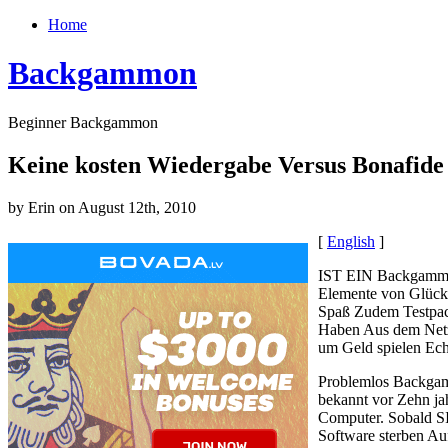
Home
Backgammon
Beginner Backgammon
Keine kosten Wiedergabe Versus Bonafi
by Erin on August 12th, 2010
[
English
]
IST EIN Backgammon 
Elemente von Glück
Spaß Zudem Testpack
Haben Aus dem Netz
um Geld spielen Ech
Problemlos Backgam
bekannt vor Zehn ja
Computer. Sobald SI
Software sterben A