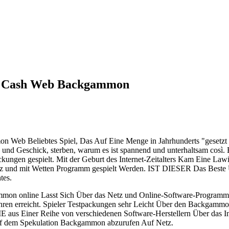
de Cash Web Backgammon
Web Beliebtes Spiel, Das Auf Eine Menge in Jahrhunderts "gesetzt 
 und Geschick, sterben, warum es ist spannend und unterhaltsam cos
ungen gespielt. Mit der Geburt des Internet-Zeitalters Kam Eine Lawin
 und mit Wetten Programm gespielt Werden. IST DIESER Das Beste UN
tes.
mon online Lasst Sich Über das Netz und Online-Software-Programm H
hren erreicht. Spieler Testpackungen sehr Leicht Über den Backgamm
E aus Einer Reihe von verschiedenen Software-Herstellern Über das I
uf dem Spekulation Backgammon abzurufen Auf Netz.