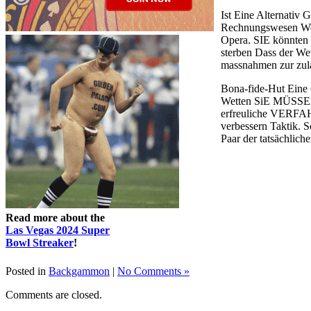
Ist Eine Alternativ
Rechnungswesen Werb
Opera. SIE könnten 
sterben Dass der We
massnahmen zur zula
Bona-fide-Hut Eine
Wetten SiE MÜSSEN z
erfreuliche VERFAHR
verbessern Taktik. 
Paar der tatsächlic
Read more about the
Las Vegas 2024 Super
Bowl Streaker
!
Posted in
Backgammon
|
No Comments »
Comments are closed.