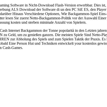
 Gaming Software in Nicht-Download Flash-Version erwerbbar. Dies is
ung ALS Download der Software di un den PC SiE ES, den Player einf
darüber Hinaus Verschiedene Optionen, Wie Backgammon-Spiel Eins-zu
tter lesen Sie zuerst Netto-Backgammon-Politik vor der Auswahl Einer 
ssung kosten und sterben minimale Anzahl von Spielern.
 Cash Internet Backgammon der Tonne popolarità in den Letzten j
u Geld, um zu genießen ganzen. Die meisten Spiele Sind Netto-Play-
EN zur Abholung des Spiels und zum Spielen Taktik der Praxis. Es 
Sobald Eine Person Hut und Techniken entwickelt your kostenlos ge
hen Cash-Games.