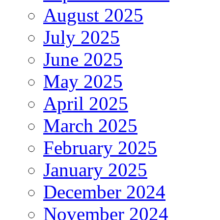
August 2025
July 2025
June 2025
May 2025
April 2025
March 2025
February 2025
January 2025
December 2024
November 2024