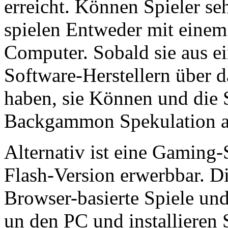
erreicht. Können Spieler s
spielen Entweder mit eine
Computer. Sobald sie aus e
Software-Herstellern über d
haben, sie Können und die 
Backgammon Spekulation au
Alternativ ist eine Gaming
Flash-Version erwerbbar. Di
Browser-basierte Spiele un
un den PC und installieren 