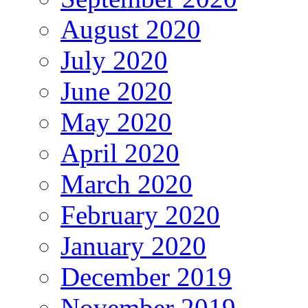
August 2020
July 2020
June 2020
May 2020
April 2020
March 2020
February 2020
January 2020
December 2019
November 2019