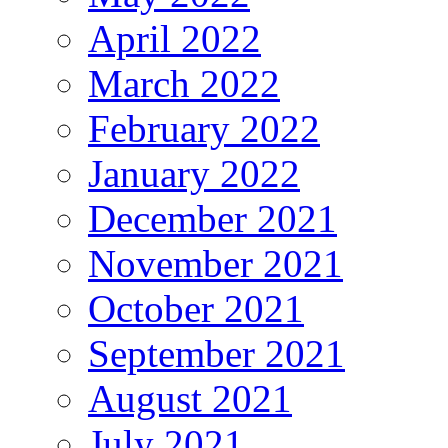
April 2022
March 2022
February 2022
January 2022
December 2021
November 2021
October 2021
September 2021
August 2021
July 2021