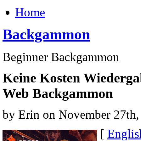
Home
Backgammon
Beginner Backgammon
Keine Kosten Wiederga
Web Backgammon
by Erin on November 27th,
[
Englis