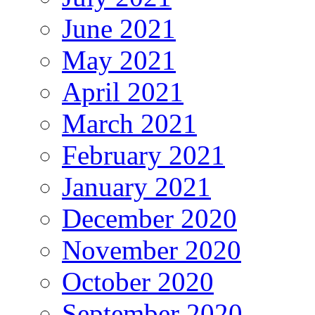
June 2021
May 2021
April 2021
March 2021
February 2021
January 2021
December 2020
November 2020
October 2020
September 2020