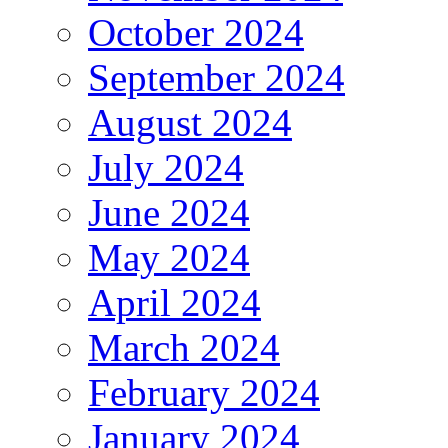
October 2024
September 2024
August 2024
July 2024
June 2024
May 2024
April 2024
March 2024
February 2024
January 2024