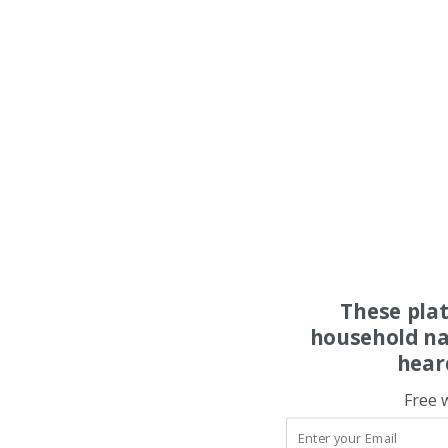
These pla
household na
hear
Free 