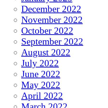
December 2022
November 2022
October 2022
September 2022
August 2022
July 2022
June 2022
May 2022
April 2022
March 2022