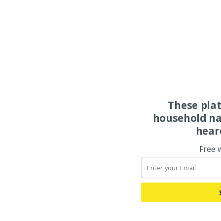
These pla
household na
hear
Free 