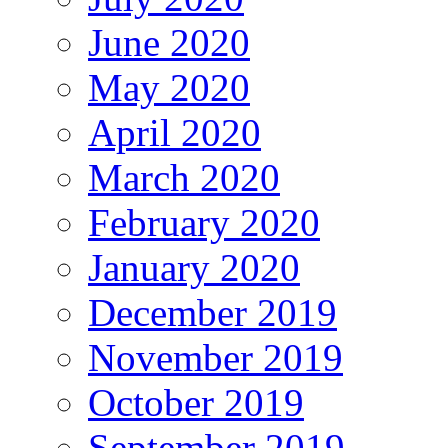
June 2020
May 2020
April 2020
March 2020
February 2020
January 2020
December 2019
November 2019
October 2019
September 2019