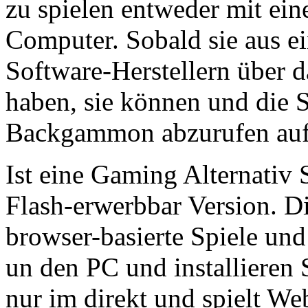
zu spielen entweder mit ei
Computer. Sobald sie aus e
Software-Herstellern über d
haben, sie können und die 
Backgammon abzurufen auf
Ist eine Gaming Alternativ
Flash-erwerbbar Version. Di
browser-basierte Spiele un
un den PC und installieren 
nur im direkt und spielt W