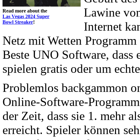
Lawine von 
Read more about the
Las Vegas 2024 Super
Bowl Streaker
!
Internet k
Netz mit Wetten Programm g
Beste UNO Software, dass 
spielen gratis oder um echte
Problemlos backgammon onli
Online-Software-Programm
der Zeit, dass sie 1. mehr a
erreicht. Spieler können s