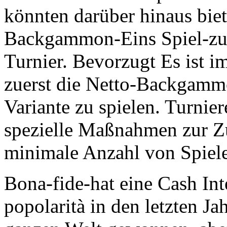
könnten darüber hinaus bie
Backgammon-Eins Spiel-zu-e
Turnier. Bevorzugt Es ist i
zuerst die Netto-Backgammo
Variante zu spielen. Turnie
spezielle Maßnahmen zur Z
minimale Anzahl von Spiele
Bona-fide-hat eine Cash I
popolarità in den letzten J