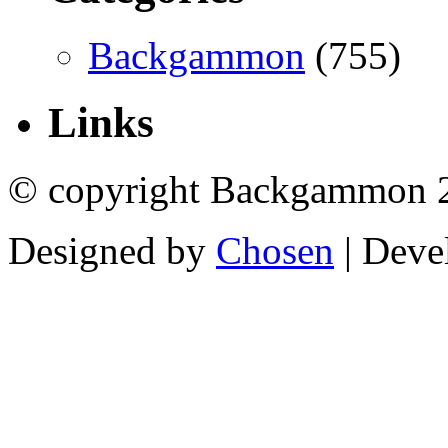
Backgammon
(755)
Links
© copyright Backgammon 
Designed by
Chosen
| Deve