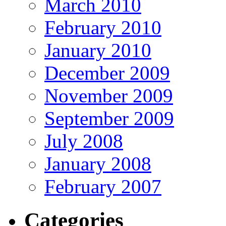
March 2010
February 2010
January 2010
December 2009
November 2009
September 2009
July 2008
January 2008
February 2007
Categories