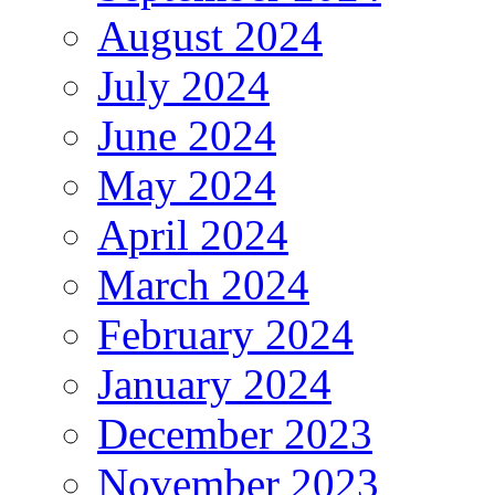
August 2024
July 2024
June 2024
May 2024
April 2024
March 2024
February 2024
January 2024
December 2023
November 2023