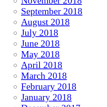
November 2018
September 2018
August 2018
July 2018
June 2018
May 2018
April 2018
March 2018
February 2018
January 2018