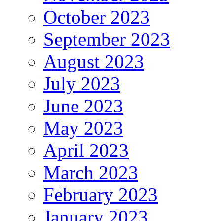
October 2023
September 2023
August 2023
July 2023
June 2023
May 2023
April 2023
March 2023
February 2023
January 2023